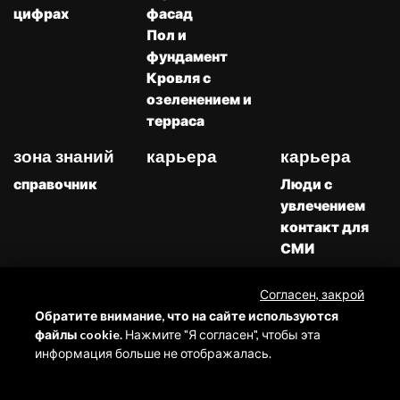
цифрах
фасад
Пол и
фундамент
Кровля с
озеленением и
терраса
зона знаний
карьера
карьера
справочник
Люди с
увлечением
контакт для
СМИ
Каталоги
Скачивать
Согласен, закрой
Жалобы
Обратите внимание, что на сайте используются
файлы cookie.
Нажмите "Я согласен", чтобы эта
информация больше не отображалась.
Все права
Eurosystem