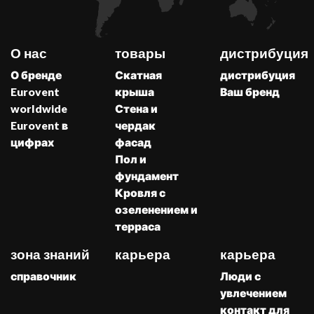
О нас
товары
дистрибуция
О бренде
Скатная
дистрибуция
Eurovent
крыша
Ваш бренд
worldwide
Стена и
Eurovent в
чердак
цифрах
фасад
Пол и
фундамент
Кровля с
озеленением и
терраса
зона знаний
карьера
карьера
справочник
Люди с
увлечением
контакт для