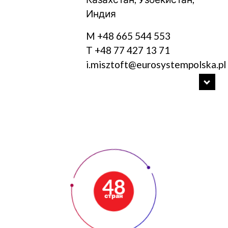
Индия
M +48 665 544 553
T +48 77 427 13 71
i.misztoft@eurosystempolska.pl
48
стран