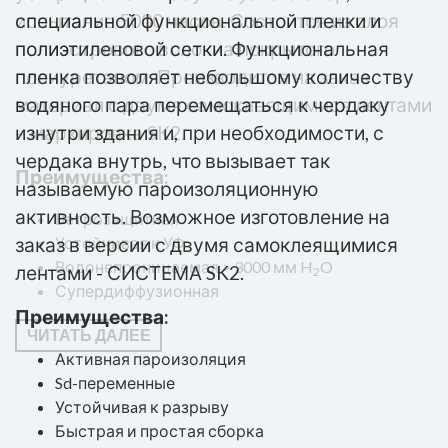
испытание 5000 часов. Состоится из слоя
специальной функциональной пленки и
полиэстрового волокна покрытого
полиэтиленовой сетки. Функциональная
полиуретаном. Производится на заказ
пленка позволяет небольшому количеству
материал с двумя самоклеящимися лентами
водяного пара перемещаться к чердаку
– маркировка SK2.
изнутри здания и, при необходимости, с
чердака внутрь, что вызывает так
Преимущества:
называемую пароизоляционную
активность. Возможноe изготовление на
Ветрозащитная
заказ в версии с двумя самоклеящимися
Устойчивая к УФ
Водонепроницаемая > 3000 мм H
O
лентами - СИСТЕМА SK2.
2
Супердиффузионная
Преимущества:
ЧИТАТЬ ДАЛЕЕ
Активная пароизоляция
Sd-переменные
Устойчивaя к разрыву
Быстрая и простая сборка