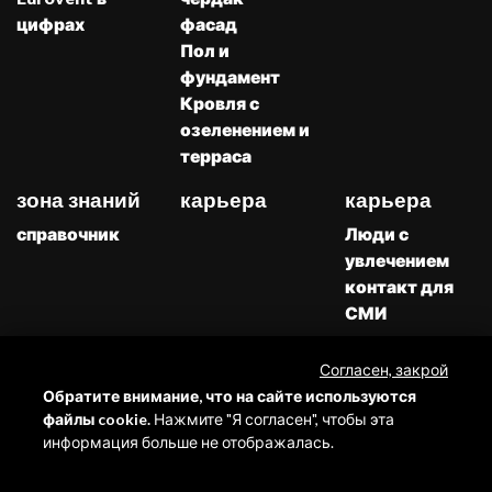
цифрах
фасад
Пол и
фундамент
Кровля с
озеленением и
терраса
зона знаний
карьера
карьера
справочник
Люди с
увлечением
контакт для
СМИ
Каталоги
Скачивать
Согласен, закрой
Жалобы
Обратите внимание, что на сайте используются
файлы cookie.
Нажмите "Я согласен", чтобы эта
информация больше не отображалась.
Все права
Eurosystem