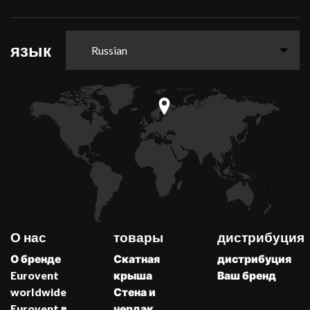
язык
Russian
О нас
товары
дистрибуция
О бренде
Скатная
дистрибуция
Eurovent
крыша
Ваш бренд
worldwide
Стена и
Eurovent в
чердак