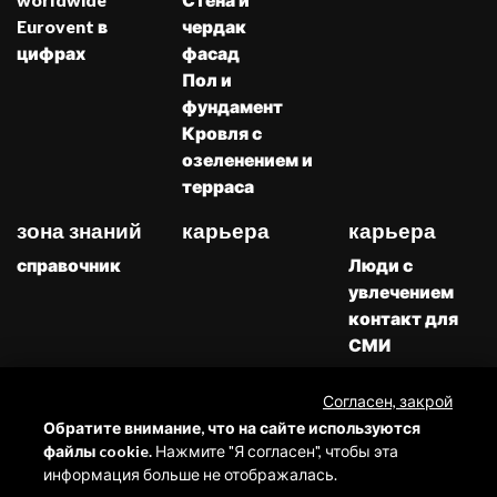
Eurovent в
чердак
цифрах
фасад
Пол и
фундамент
Кровля с
озеленением и
терраса
зона знаний
карьера
карьера
справочник
Люди с
увлечением
контакт для
СМИ
Каталоги
Скачивать
Согласен, закрой
Жалобы
Обратите внимание, что на сайте используются
файлы cookie.
Нажмите "Я согласен", чтобы эта
информация больше не отображалась.