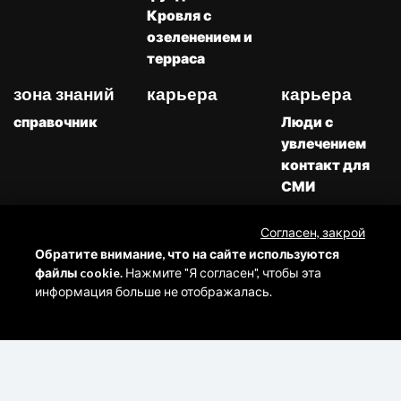
Кровля с
озеленением и
терраса
зона знаний
карьера
карьера
справочник
Люди с
увлечением
контакт для
СМИ
Каталоги
Скачивать
Согласен, закрой
Жалобы
Обратите внимание, что на сайте используются
файлы cookie.
Нажмите "Я согласен", чтобы эта
информация больше не отображалась.
Все права
Eurosystem
защищены ©
Polska
|
2021 Eurovent
NoMonday