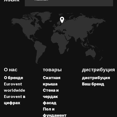
О нас
товары
дистрибуция
О бренде
Скатная
дистрибуция
Eurovent
крыша
Ваш бренд
worldwide
Стена и
Eurovent в
чердак
цифрах
фасад
Пол и
фундамент