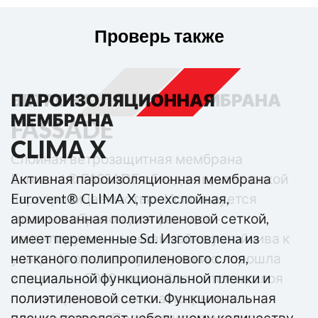
Проверь также
ВЕТРОЗАЩИТНАЯ МЕМБРАНА
ПАРОИЗОЛЯЦИОННАЯ
МЕМБРАНА
FASSADE
CLIMA X
Cлойная ветрозащитная мембрана
Eurovent® FASSADE обладающая высокой
Активная пароизоляционная мембрана
паропроницаемостью. Используется
Eurovent® CLIMA X, трехслойная,
главным образом для фасадов -
армированная полиэтиленовой сеткой,
вентилируемых, чрезвычайно устойчива к
имеет переменные Sd. Изготовленa из
ультрафиолетовому излучению - прошла
нетканого полипропиленового слоя,
испытание 5000 часов. Состоится из слоя
специальной функциональной пленки и
полиэстрового волокна покрытого
полиэтиленовой сетки. Функциональная
полиуретаном. Производится на заказ
пленка позволяет небольшому количеству