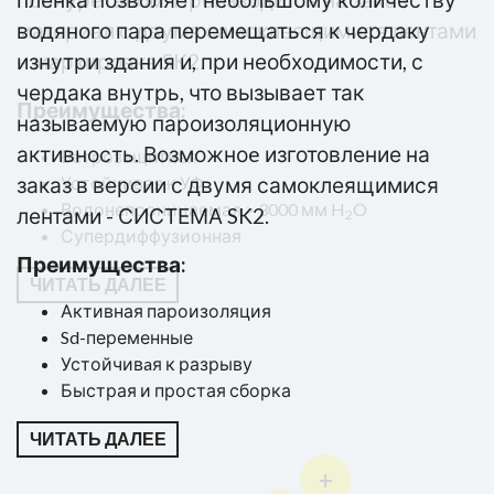
материал с двумя самоклеящимися лентами
водяного пара перемещаться к чердаку
– маркировка SK2.
изнутри здания и, при необходимости, с
чердака внутрь, что вызывает так
Преимущества:
называемую пароизоляционную
активность. Возможноe изготовление на
Ветрозащитная
заказ в версии с двумя самоклеящимися
Устойчивая к УФ
Водонепроницаемая > 3000 мм H
O
лентами - СИСТЕМА SK2.
2
Супердиффузионная
Преимущества:
ЧИТАТЬ ДАЛЕЕ
Активная пароизоляция
Sd-переменные
Устойчивaя к разрыву
Быстрая и простая сборка
ЧИТАТЬ ДАЛЕЕ