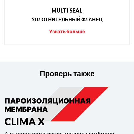
MULTI SEAL
УПЛОТНИТЕЛЬНЫЙ ФЛАНЕЦ
Узнать больше
Проверь также
ВЕТРОЗАЩИТНАЯ МЕМБРАНА
ПАРОИЗОЛЯЦИОННАЯ
МЕМБРАНА
FASSADE
CLIMA X
Cлойная ветрозащитная мембрана
Eurovent® FASSADE обладающая высокой
Активная пароизоляционная мембрана