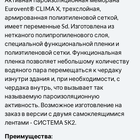
паропроницаемостью. Используется
Eurovent® CLIMA X, трехслойная,
главным образом для фасадов -
армированная полиэтиленовой сеткой,
вентилируемых, чрезвычайно устойчива к
имеет переменные Sd. Изготовленa из
ультрафиолетовому излучению - прошла
нетканого полипропиленового слоя,
испытание 5000 часов. Состоится из слоя
специальной функциональной пленки и
полиэстрового волокна покрытого
полиэтиленовой сетки. Функциональная
полиуретаном. Производится на заказ
пленка позволяет небольшому количеству
материал с двумя самоклеящимися лентами
водяного пара перемещаться к чердаку
– маркировка SK2.
изнутри здания и, при необходимости, с
чердака внутрь, что вызывает так
Преимущества:
называемую пароизоляционную
активность. Возможноe изготовление на
Ветрозащитная
заказ в версии с двумя самоклеящимися
Устойчивая к УФ
Водонепроницаемая > 3000 мм H
O
лентами - СИСТЕМА SK2.
2
Супердиффузионная
Преимущества: