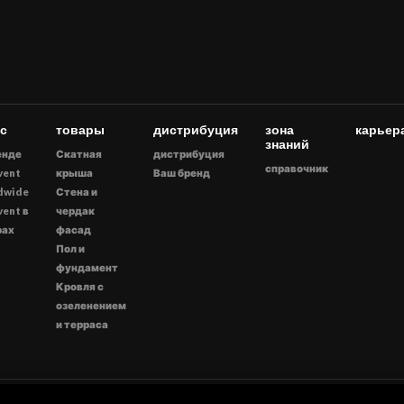
ас
товары
дистрибуция
зона
карьер
знаний
енде
Скатная
дистрибуция
справочник
vent
крыша
Ваш бренд
dwide
Стена и
vent в
чердак
рах
фасад
Пол и
фундамент
Кровля с
озеленением
и терраса