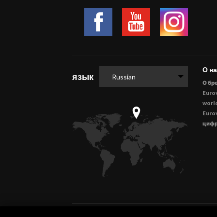
О н
язык
Russian
О бр
Euro
worl
Euro
циф