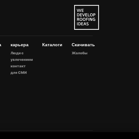
а
карьера
Каталоги
Скачивать
Люди с
Жалобы
увлечением
контакт
для СМИ