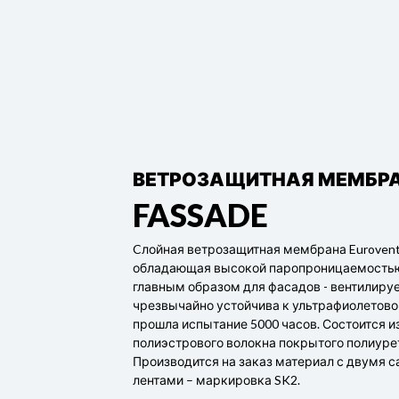
ПАРОИЗОЛЯЦИОННАЯ МЕ
ВЕТРОЗАЩИТНАЯ МЕМБР
CLIMA X
FASSADE
Активная пароизоляционная мембрана Euro
трехслойная, армированная полиэтиленово
Cлойная ветрозащитная мембрана Euroven
переменные Sd. Изготовленa из нетканого
обладающая высокой паропроницаемостью
полипропиленового слоя, специальной фу
главным образом для фасадов - вентилиру
пленки и полиэтиленовой сетки. Функциона
чрезвычайно устойчива к ультрафиолетово
позволяет небольшому количеству водяног
прошла испытание 5000 часов. Состоится и
перемещаться к чердаку изнутри здания и,
полиэстрового волокна покрытого полиуре
необходимости, с чердака внутрь, что выз
Производится на заказ материал с двумя
называемую пароизоляционную активност
лентами – маркировка SK2.
изготовление на заказ в версии с двумя 