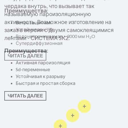
чердака внутрь, что вызывает так
Преимущества:
называемую пароизоляционную
активность. Возможноe изготовление на
Ветрозащитная
заказ в версии с двумя самоклеящимися
Устойчивая к УФ
Водонепроницаемая > 3000 мм H
O
лентами - СИСТЕМА SK2.
2
Супердиффузионная
Преимущества:
ЧИТАТЬ ДАЛЕЕ
Активная пароизоляция
Sd-переменные
Устойчивaя к разрыву
Быстрая и простая сборка
ЧИТАТЬ ДАЛЕЕ