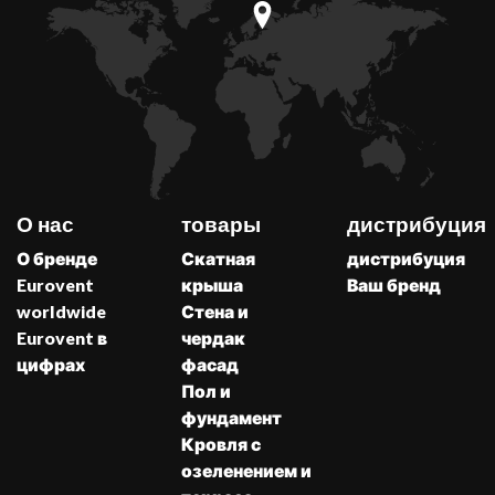
О нас
товары
дистрибуция
О бренде
Скатная
дистрибуция
Eurovent
крыша
Ваш бренд
worldwide
Стена и
Eurovent в
чердак
цифрах
фасад
Пол и
фундамент
Кровля с
озеленением и