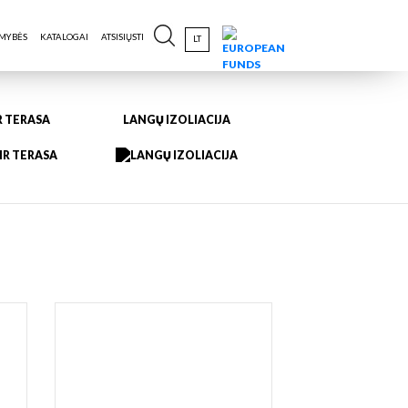
IMYBĖS
KATALOGAI
ATSISIŲSTI
LT
R TERASA
LANGŲ IZOLIACIJA