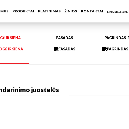
 MUS
PRODUKTAI
PLATINIMAS
ŽINIOS
KONTAKTAI
Sandarinimo juostelės
KARJEROS GAL
GĖ IR SIENA
FASADAS
PAGRINDAS I
ndarinimo juostelės