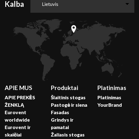
Kalba
Lietuvis
APIE MUS
Produktai
Platinimas
APIE PREKĖS
Šlaitinis stogas
Platinimas
ŽENKLĄ
Pastogė ir siena
YourBrand
Eurovent
Fasadas
worldwide
Grindys ir
Eurovent ir
pamatai
skaičiai
Žaliasis stogas