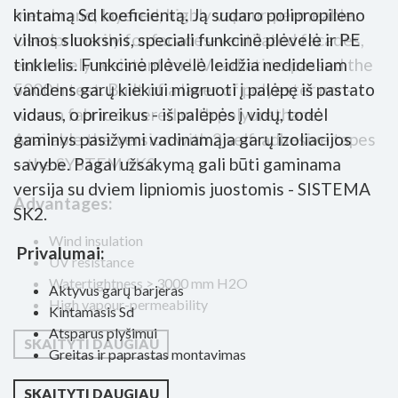
membrane, layered, highly vapour-permeable.
kintamą Sd koeficientą. Ją sudaro polipropileno
Usedprimarily for facades-ventilated facades,
vilnos sluoksnis, speciali funkcinė plėvelė ir PE
extremely resistant to UV radiation-passed the
tinklelis. Funkcinė plėvelė leidžia nedideliam
5000 h test. Built of a layer of polyester non-
vandens garų kiekiui migruoti į palėpę iš pastato
woven fabric covered with polyurethane.
vidaus, o prireikus - iš palėpės į vidų, todėl
Available the version with 2 self-adhesive tapes
gaminys pasižymi vadinamąja garų izoliacijos
– the SYSTEM SK2.
savybe. Pagal užsakymą gali būti gaminama
versija su dviem lipniomis juostomis - SISTEMA
Advantages:
SK2.
Wind insulation
Privalumai:
UV resistance
Watertightness > 3000 mm H2O
Aktyvus garų barjeras
High vapour-permeability
Kintamasis Sd
Atsparus plyšimui
SKAITYTI DAUGIAU
Greitas ir paprastas montavimas
SKAITYTI DAUGIAU