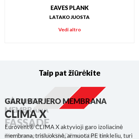
EAVES PLANK
LATAKO JUOSTA
Vedi altro
Taip pat žiūrėkite
VĖJO NEPRALEIDŽIANTI
GARŲ BARJERO MEMBRANA
MEMBRANA
CLIMA X
FASSADE
Eurovent® CLIMA X aktyvioji garo izoliacinė
The Eurovent® FASSADE wind barrier
membrana, trisluoksnė, armuota PE tinkleliu, turi