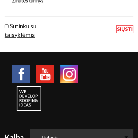
Sutinku su
taisyklėmis
Kalba
Lietuvis