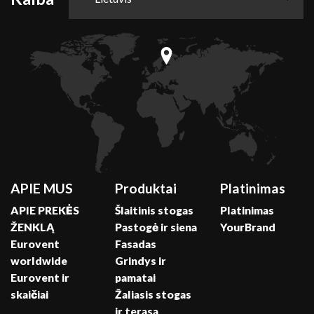
APIE MUS
Produktai
Platinimas
APIE PREKĖS
Šlaitinis stogas
Platinimas
ŽENKLĄ
Pastogė ir siena
YourBrand
Eurovent
Fasadas
worldwide
Grindys ir
Eurovent ir
pamatai
skaičiai
Žaliasis stogas
ir terasa