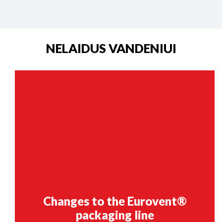
NELAIDUS VANDENIUI
Changes to the Eurovent®
packaging line