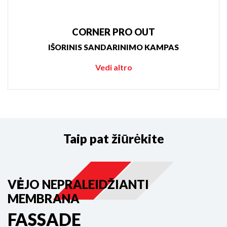
CORNER PRO OUT
IŠORINIS SANDARINIMO KAMPAS
Vedi altro
Taip pat žiūrėkite
VĖJO NEPRALEIDŽIANTI
GARŲ BARJERO MEMBRANA
MEMBRANA
CLIMA X
FASSADE
Eurovent® CLIMA X aktyvioji garo izoliacinė