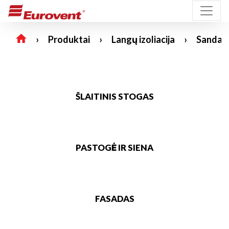
Produktai
Langų izoliacija
Sandari
ŠLAITINIS STOGAS
PASTOGĖ IR SIENA
FASADAS