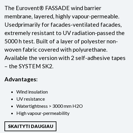
The Eurovent® FASSADE wind barrier
membrana, trisluoksnė, armuota PE tinkleliu, turi
membrane, layered, highly vapour-permeable.
kintamą Sd koeficientą. Ją sudaro polipropileno
Usedprimarily for facades-ventilated facades,
vilnos sluoksnis, speciali funkcinė plėvelė ir PE
extremely resistant to UV radiation-passed the
tinklelis. Funkcinė plėvelė leidžia nedideliam
5000 h test. Built of a layer of polyester non-
vandens garų kiekiui migruoti į palėpę iš pastato
woven fabric covered with polyurethane.
vidaus, o prireikus - iš palėpės į vidų, todėl
Available the version with 2 self-adhesive tapes
gaminys pasižymi vadinamąja garų izoliacijos
– the SYSTEM SK2.
savybe. Pagal užsakymą gali būti gaminama
versija su dviem lipniomis juostomis - SISTEMA
Advantages:
SK2.
Wind insulation
Privalumai:
UV resistance
Watertightness > 3000 mm H2O
Aktyvus garų barjeras
High vapour-permeability
Kintamasis Sd
Atsparus plyšimui
SKAITYTI DAUGIAU
Greitas ir paprastas montavimas