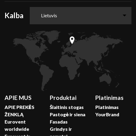
Kalba
Lietuvis
APIE MUS
Produktai
Platinimas
APIE PREKĖS
Šlaitinis stogas
Platinimas
ŽENKLĄ
Pastogė ir siena
YourBrand
Eurovent
Fasadas
worldwide
Grindys ir