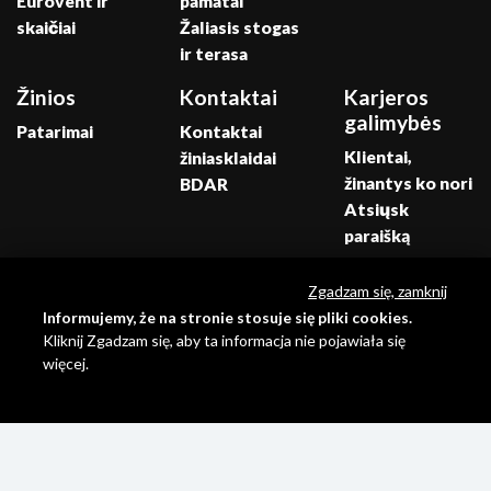
Eurovent ir
pamatai
skaičiai
Žaliasis stogas
ir terasa
Žinios
Kontaktai
Karjeros
galimybės
Patarimai
Kontaktai
Klientai,
žiniasklaidai
žinantys ko nori
BDAR
Atsiųsk
paraišką
Katalogai
Atsisiųsti
Zgadzam się, zamknij
Skundai
Informujemy, że na stronie stosuje się pliki cookies.
Kliknij Zgadzam się, aby ta informacja nie pojawiała się
więcej.
Visos teisės
Eurosystem
saugomos ©
Polska
|
2021 Eurovent
NoMonday